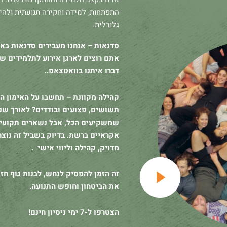
התפתחות, למידה וחקירה תנועתית ולה
גלובלית.
סדנאות – אנחנו מעבירים סדנאות בארץ
אתם רוצים לארגן אירוע לתלמידים של
דברו איתנו בוואטצאפ..
קהילה מקוונת –
תחשבו על האימון ה
תשושים, פצועים ובודדים? לאורך שני
שמשקיעים הכל, אבל נשארים תקועים 
מדויק, קהילה וליווי אישי .
זה הזמן להפסיק לנחש, לבנות גוף חז
את הביטחון וחופש התנועה.
הצטרפו ל-7 ימי ניסיון חינם!